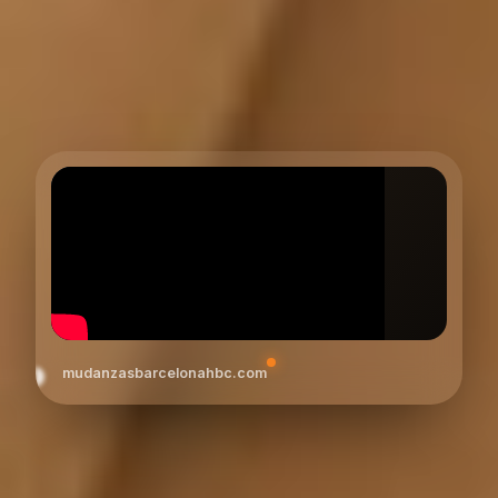
mudanzasbarcelonahbc.com