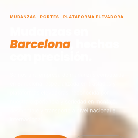
MUDANZAS · PORTES · PLATAFORMA ELEVADORA
Mudanzas en
Barcelona
, hechas
con precisión.
Somos una empresa de mudanzas constituida
en Barcelona, especializada en traslados y
plataformas elevadoras, reconocida por
nuestra experiencia y seriedad en montaje,
desmontaje y transporte a nivel nacional e
internacional.