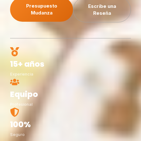
Presupuesto
Escribe una
Mudanza
Reseña
15+ años
Experiencia
Equipo
Profesional
100%
Seguro