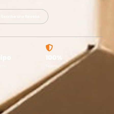
Escribe una Reseña
ipo
100%
onal
Seguro