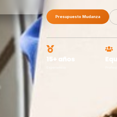
Presupuesto Mudanza
15+ años
Equ
Experiencia
Profesi