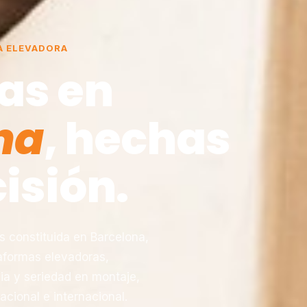
A ELEVADORA
as en
na
, hechas
isión.
constituida en Barcelona,
taformas elevadoras,
ia y seriedad en montaje,
acional e internacional.