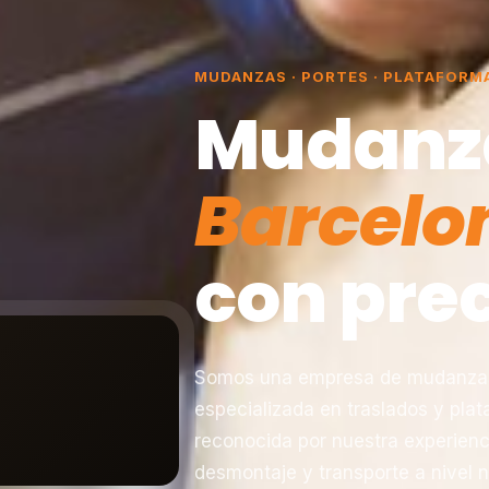
MUDANZAS · PORTES · PLATAFORM
Mudanz
Barcelo
con prec
Somos una empresa de mudanzas 
especializada en traslados y pla
reconocida por nuestra experienc
desmontaje y transporte a nivel n