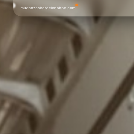
mudanzasbarcelonahbc.com