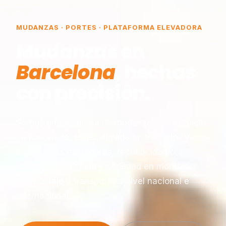
MUDANZAS · PORTES · PLATAFORMA ELEVADORA
Mudanzas en
Barcelona
, hechas
con precisión.
Somos una empresa de mudanzas constituida
en Barcelona, especializada en traslados y
plataformas elevadoras, reconocida por
nuestra experiencia y seriedad en montaje,
desmontaje y transporte a nivel nacional e
internacional.