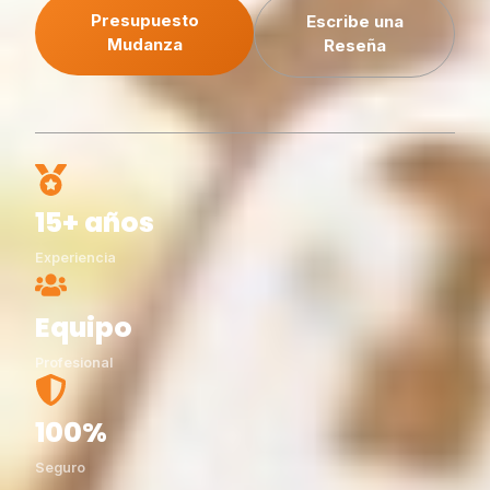
Presupuesto
Escribe una
Mudanza
Reseña
15+ años
Experiencia
Equipo
Profesional
100%
Seguro