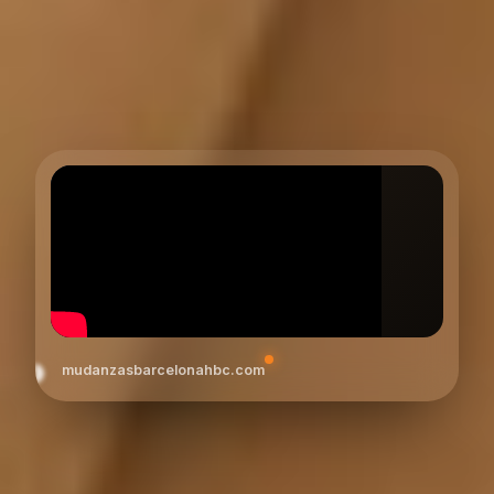
mudanzasbarcelonahbc.com