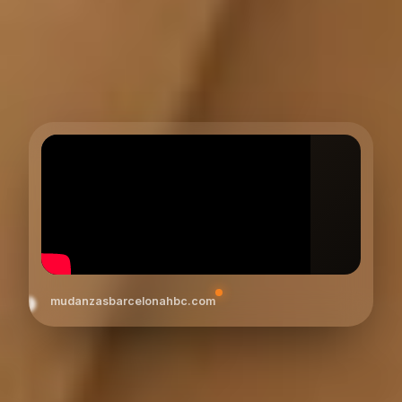
mudanzasbarcelonahbc.com