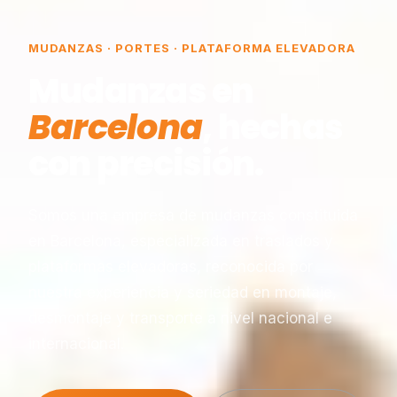
MUDANZAS · PORTES · PLATAFORMA ELEVADORA
Mudanzas en
Barcelona
, hechas
con precisión.
Somos una empresa de mudanzas constituida
en Barcelona, especializada en traslados y
plataformas elevadoras, reconocida por
nuestra experiencia y seriedad en montaje,
desmontaje y transporte a nivel nacional e
internacional.