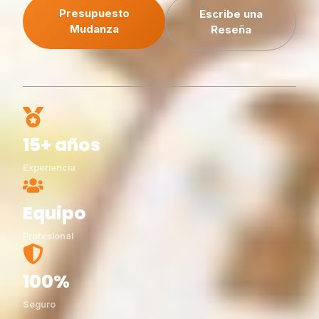
Presupuesto
Escribe una
Mudanza
Reseña
15+ años
Experiencia
Equipo
Profesional
100%
Seguro