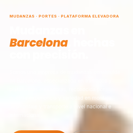
MUDANZAS · PORTES · PLATAFORMA ELEVADORA
Mudanzas en
Barcelona
, hechas
con precisión.
Somos una empresa de mudanzas constituida
en Barcelona, especializada en traslados y
plataformas elevadoras, reconocida por
nuestra experiencia y seriedad en montaje,
desmontaje y transporte a nivel nacional e
internacional.