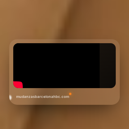
mudanzasbarcelonahbc.com