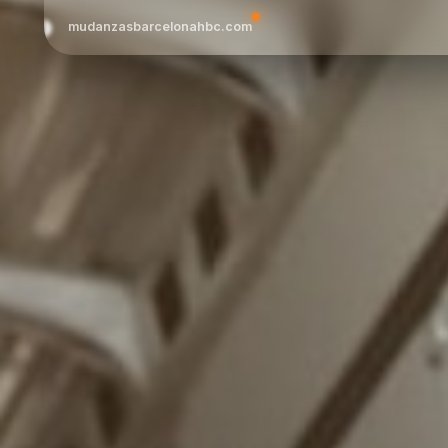
mudanzasbarcelonahbc.com