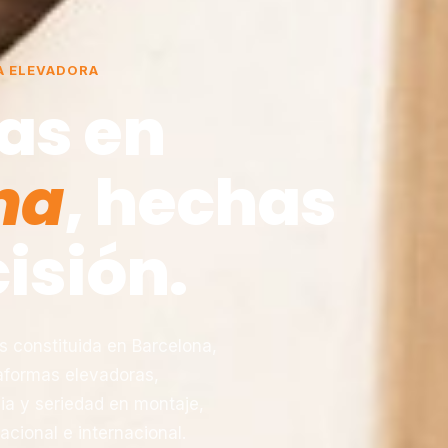
A ELEVADORA
as en
na
, hechas
isión.
constituida en Barcelona,
taformas elevadoras,
ia y seriedad en montaje,
acional e internacional.