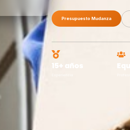
Presupuesto Mudanza
15+ años
Equ
Experiencia
Profesi