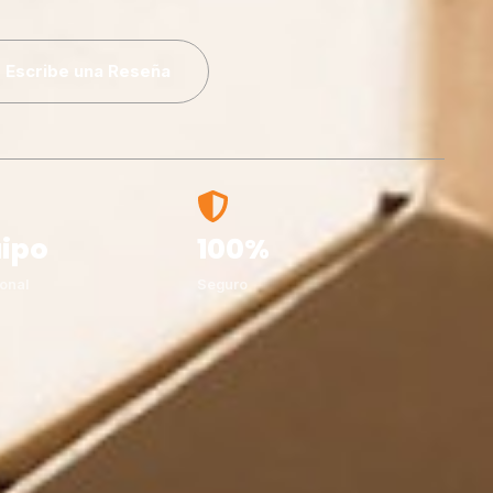
Escribe una Reseña
ipo
100%
onal
Seguro