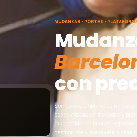
MUDANZAS · PORTES · PLATAFORM
Mudanz
Barcelo
con prec
Somos una empresa de mudanzas 
especializada en traslados y pla
reconocida por nuestra experienc
desmontaje y transporte a nivel n