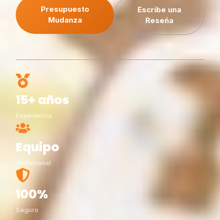
Presupuesto
Escribe una
Mudanza
Reseña
15+ años
Experiencia
Equipo
Profesional
100%
Seguro