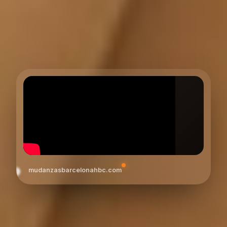
mudanzasbarcelonahbc.com