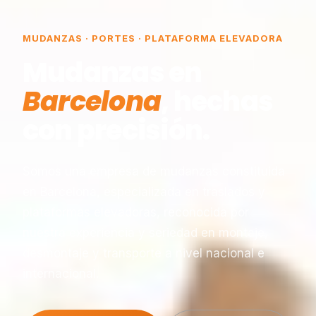
MUDANZAS · PORTES · PLATAFORMA ELEVADORA
Mudanzas en
Barcelona
, hechas
con precisión.
Somos una empresa de mudanzas constituida
en Barcelona, especializada en traslados y
plataformas elevadoras, reconocida por
nuestra experiencia y seriedad en montaje,
desmontaje y transporte a nivel nacional e
internacional.