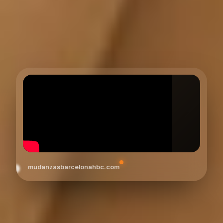
mudanzasbarcelonahbc.com