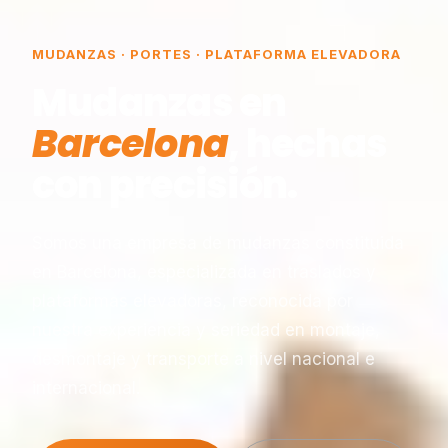
MUDANZAS · PORTES · PLATAFORMA ELEVADORA
Mudanzas en
Barcelona
, hechas
con precisión.
Somos una empresa de mudanzas constituida
en Barcelona, especializada en traslados y
plataformas elevadoras, reconocida por
nuestra experiencia y seriedad en montaje,
desmontaje y transporte a nivel nacional e
internacional.