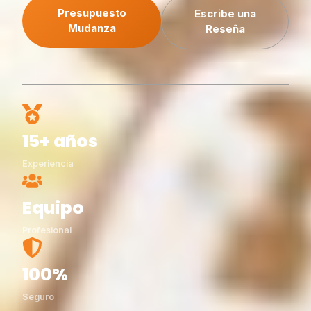
Presupuesto
Escribe una
Mudanza
Reseña
15+ años
Experiencia
Equipo
Profesional
100%
Seguro