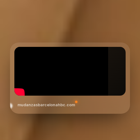
mudanzasbarcelonahbc.com