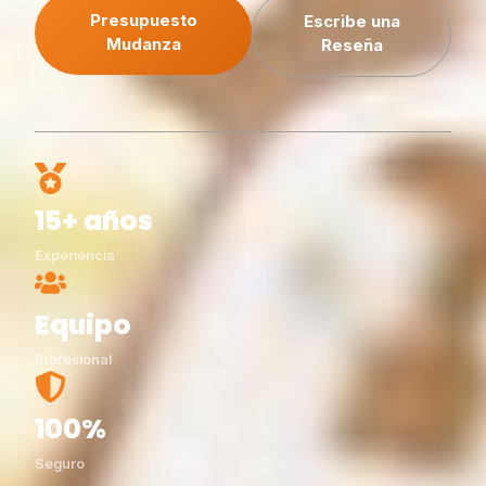
Presupuesto
Escribe una
Mudanza
Reseña
15+ años
Experiencia
Equipo
Profesional
100%
Seguro