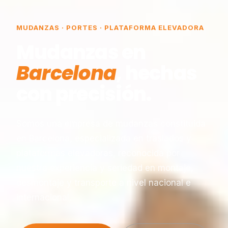
MUDANZAS · PORTES · PLATAFORMA ELEVADORA
Mudanzas en
Barcelona
, hechas
con precisión.
Somos una empresa de mudanzas constituida
en Barcelona, especializada en traslados y
plataformas elevadoras, reconocida por
nuestra experiencia y seriedad en montaje,
desmontaje y transporte a nivel nacional e
internacional.