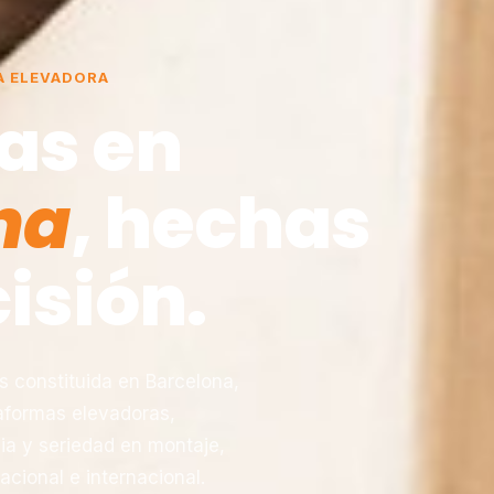
A ELEVADORA
as en
na
, hechas
isión.
constituida en Barcelona,
taformas elevadoras,
ia y seriedad en montaje,
acional e internacional.