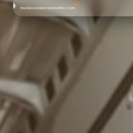
mudanzasbarcelonahbc.com