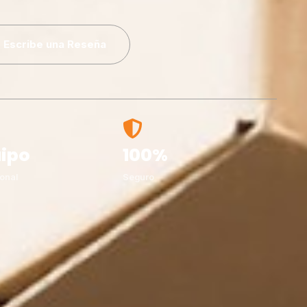
Escribe una Reseña
ipo
100%
onal
Seguro