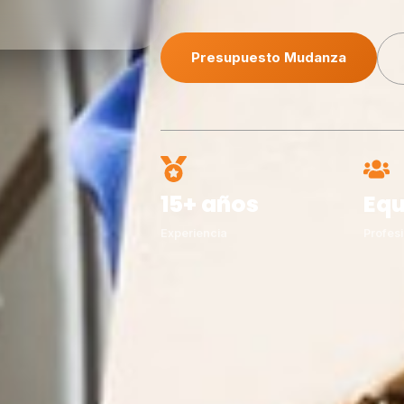
Presupuesto Mudanza
15+ años
Equ
Experiencia
Profesi