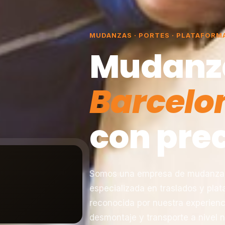
MUDANZAS · PORTES · PLATAFORM
Mudanz
Barcelo
con prec
Somos una empresa de mudanzas 
especializada en traslados y pla
reconocida por nuestra experienc
desmontaje y transporte a nivel n