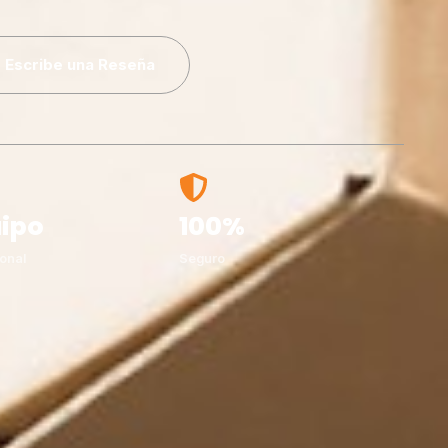
Escribe una Reseña
ipo
100%
onal
Seguro