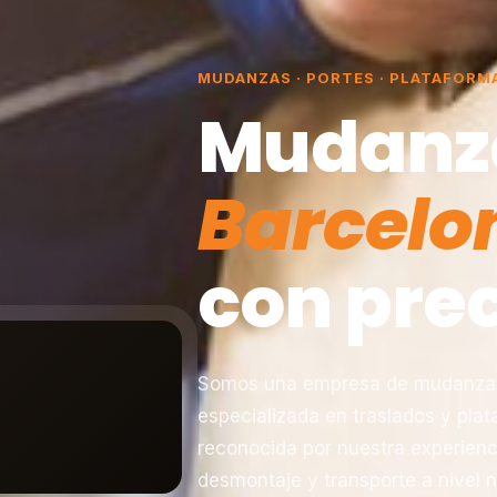
MUDANZAS · PORTES · PLATAFORM
Mudanz
Barcelo
con prec
Somos una empresa de mudanzas 
especializada en traslados y pla
reconocida por nuestra experienc
desmontaje y transporte a nivel n