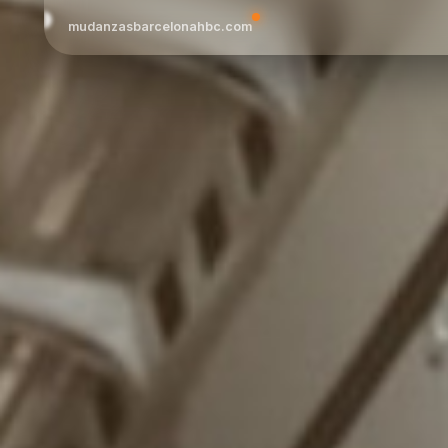
mudanzasbarcelonahbc.com