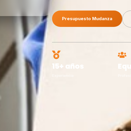
Presupuesto Mudanza
15+ años
Equ
Experiencia
Profesi