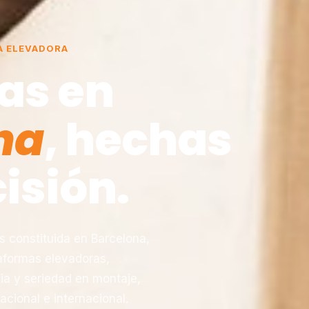
A ELEVADORA
as en
na
, hechas
isión.
constituida en Barcelona,
taformas elevadoras,
ia y seriedad en montaje,
acional e internacional.