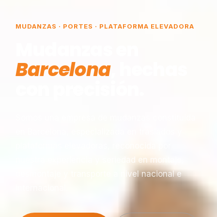
MUDANZAS · PORTES · PLATAFORMA ELEVADORA
Mudanzas en
Barcelona
, hechas
con precisión.
Somos una empresa de mudanzas constituida
en Barcelona, especializada en traslados y
plataformas elevadoras, reconocida por
nuestra experiencia y seriedad en montaje,
desmontaje y transporte a nivel nacional e
internacional.