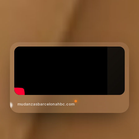
mudanzasbarcelonahbc.com