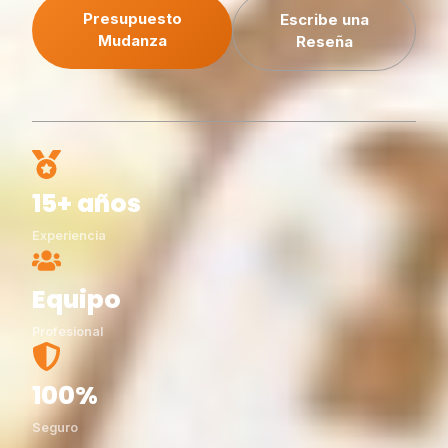
Presupuesto
Escribe una
Mudanza
Reseña
15+ años
Experiencia
Equipo
Profesional
100%
Seguro