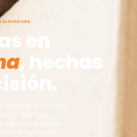
A ELEVADORA
as en
na
, hechas
isión.
constituida en Barcelona,
taformas elevadoras,
ia y seriedad en montaje,
acional e internacional.