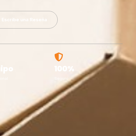
Escribe una Reseña
ipo
100%
onal
Seguro