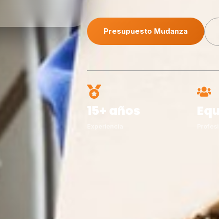
Presupuesto Mudanza
15+ años
Equ
Experiencia
Profesi