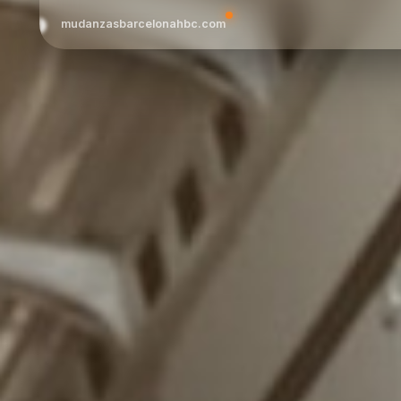
mudanzasbarcelonahbc.com