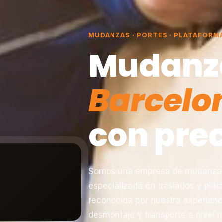
MUDANZAS · PORTES · PLATAFORM
Mudanz
Barcelo
con prec
Somos una empresa de mudanzas 
especializada en traslados y pla
reconocida por nuestra experienc
desmontaje y transporte a nivel n