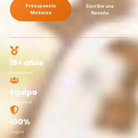
Presupuesto
Escribe una
Mudanza
Reseña
15+ años
Experiencia
Equipo
Profesional
100%
Seguro