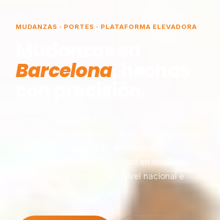
MUDANZAS · PORTES · PLATAFORMA ELEVADORA
Mudanzas en
Barcelona
, hechas
con precisión.
Somos una empresa de mudanzas constituida
en Barcelona, especializada en traslados y
plataformas elevadoras, reconocida por
nuestra experiencia y seriedad en montaje,
desmontaje y transporte a nivel nacional e
internacional.