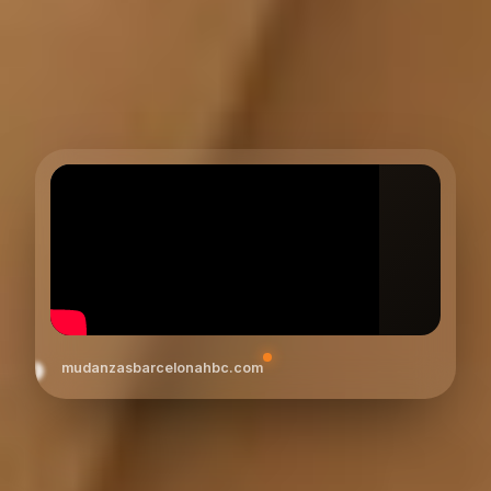
mudanzasbarcelonahbc.com