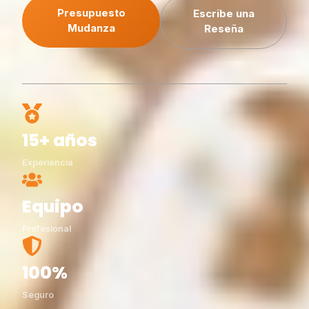
Presupuesto
Escribe una
Mudanza
Reseña
15+ años
Experiencia
Equipo
Profesional
100%
Seguro