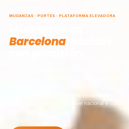
MUDANZAS · PORTES · PLATAFORMA ELEVADORA
Mudanzas en
Barcelona
, hechas
con precisión.
Somos una empresa de mudanzas constituida
en Barcelona, especializada en traslados y
plataformas elevadoras, reconocida por
nuestra experiencia y seriedad en montaje,
desmontaje y transporte a nivel nacional e
internacional.