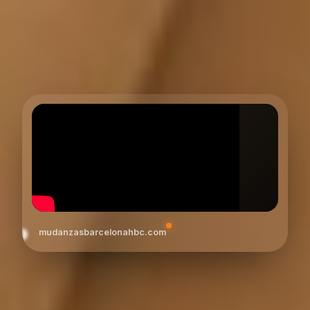
mudanzasbarcelonahbc.com