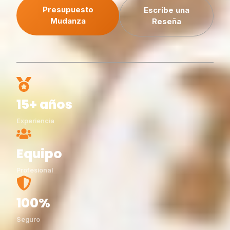
Presupuesto
Escribe una
Mudanza
Reseña
15+ años
Experiencia
Equipo
Profesional
100%
Seguro