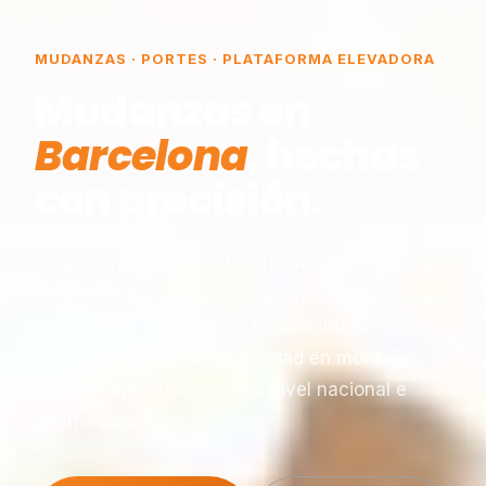
MUDANZAS · PORTES · PLATAFORMA ELEVADORA
Mudanzas en
Barcelona
, hechas
con precisión.
Somos una empresa de mudanzas constituida
en Barcelona, especializada en traslados y
plataformas elevadoras, reconocida por
nuestra experiencia y seriedad en montaje,
desmontaje y transporte a nivel nacional e
internacional.