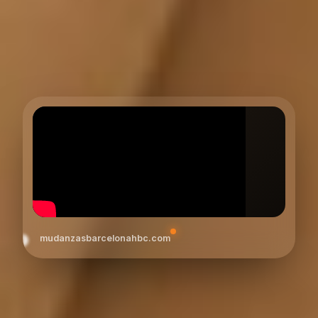
mudanzasbarcelonahbc.com