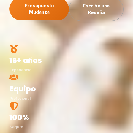
Presupuesto
Escribe una
Mudanza
Reseña
15+ años
Experiencia
Equipo
Profesional
100%
Seguro