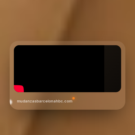
mudanzasbarcelonahbc.com