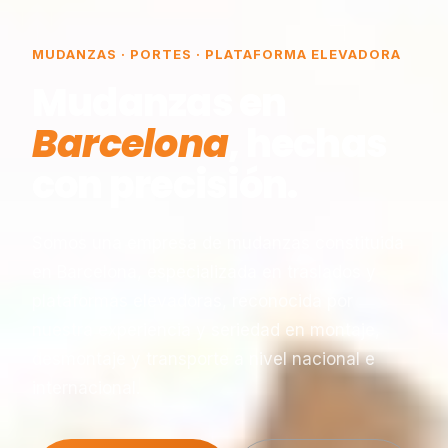
MUDANZAS · PORTES · PLATAFORMA ELEVADORA
Mudanzas en
Barcelona
, hechas
con precisión.
Somos una empresa de mudanzas constituida
en Barcelona, especializada en traslados y
plataformas elevadoras, reconocida por
nuestra experiencia y seriedad en montaje,
desmontaje y transporte a nivel nacional e
internacional.