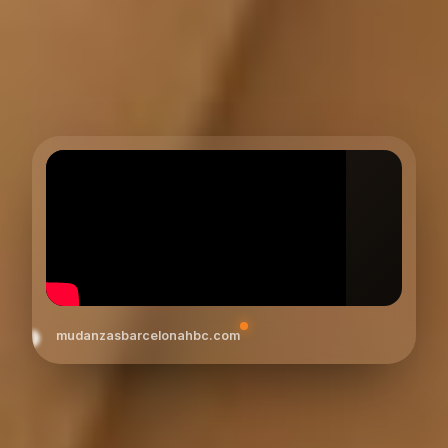
mudanzasbarcelonahbc.com