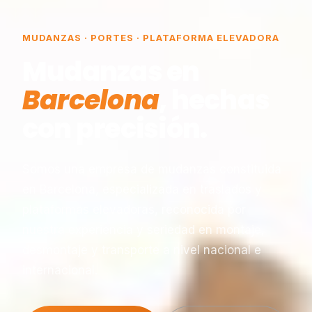
MUDANZAS · PORTES · PLATAFORMA ELEVADORA
Mudanzas en
Barcelona
, hechas
con precisión.
Somos una empresa de mudanzas constituida
en Barcelona, especializada en traslados y
plataformas elevadoras, reconocida por
nuestra experiencia y seriedad en montaje,
desmontaje y transporte a nivel nacional e
internacional.