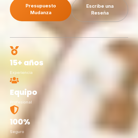
Presupuesto
Escribe una
Mudanza
Reseña
15+ años
Experiencia
Equipo
Profesional
100%
Seguro