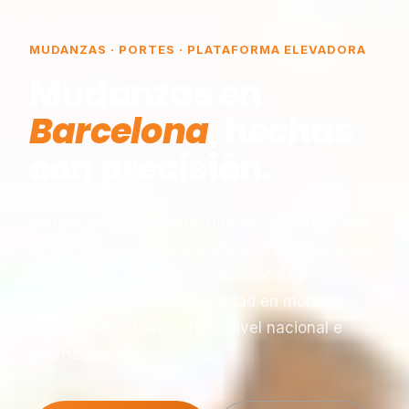
MUDANZAS · PORTES · PLATAFORMA ELEVADORA
Mudanzas en
Barcelona
, hechas
con precisión.
Somos una empresa de mudanzas constituida
en Barcelona, especializada en traslados y
plataformas elevadoras, reconocida por
nuestra experiencia y seriedad en montaje,
desmontaje y transporte a nivel nacional e
internacional.