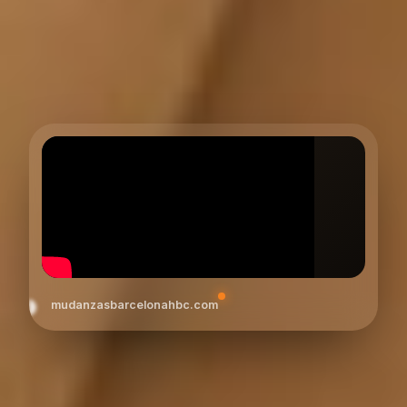
mudanzasbarcelonahbc.com