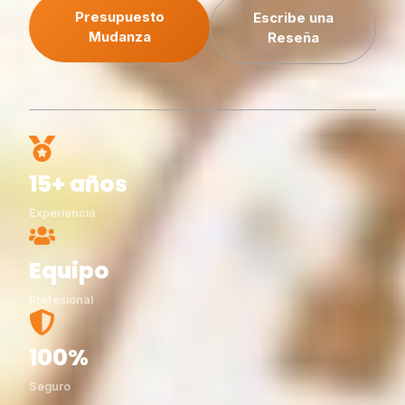
Presupuesto
Escribe una
Mudanza
Reseña
15+ años
Experiencia
Equipo
Profesional
100%
Seguro