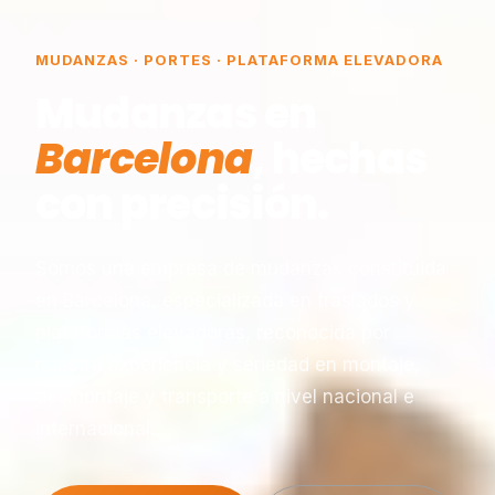
MUDANZAS · PORTES · PLATAFORMA ELEVADORA
Mudanzas en
Barcelona
, hechas
con precisión.
Somos una empresa de mudanzas constituida
en Barcelona, especializada en traslados y
plataformas elevadoras, reconocida por
nuestra experiencia y seriedad en montaje,
desmontaje y transporte a nivel nacional e
internacional.