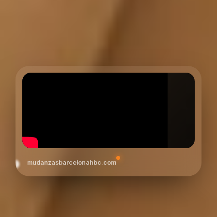
mudanzasbarcelonahbc.com