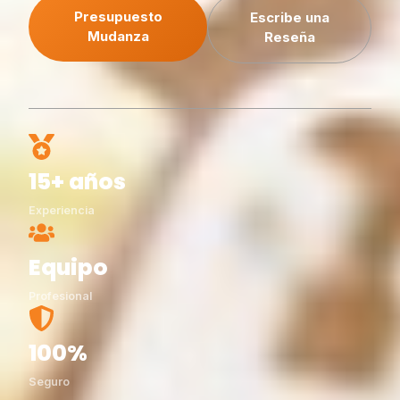
Presupuesto
Escribe una
Mudanza
Reseña
15+ años
Experiencia
Equipo
Profesional
100%
Seguro