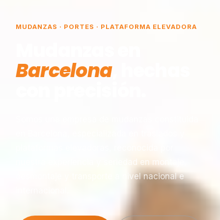
MUDANZAS · PORTES · PLATAFORMA ELEVADORA
Mudanzas en
Barcelona
, hechas
con precisión.
Somos una empresa de mudanzas constituida
en Barcelona, especializada en traslados y
plataformas elevadoras, reconocida por
nuestra experiencia y seriedad en montaje,
desmontaje y transporte a nivel nacional e
internacional.