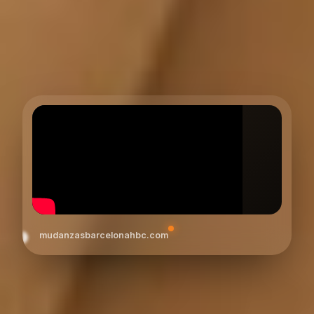
mudanzasbarcelonahbc.com