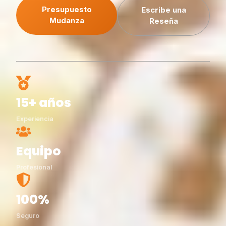
Presupuesto
Escribe una
Mudanza
Reseña
15+ años
Experiencia
Equipo
Profesional
100%
Seguro