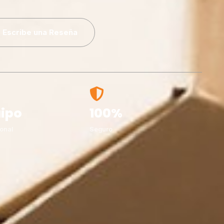
Escribe una Reseña
ipo
100%
onal
Seguro