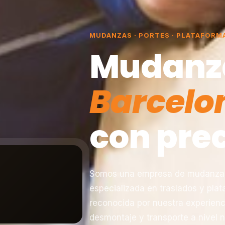
MUDANZAS · PORTES · PLATAFORM
Mudanz
Barcelo
con prec
Somos una empresa de mudanzas 
especializada en traslados y pla
reconocida por nuestra experienc
desmontaje y transporte a nivel n