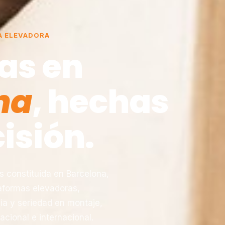
A ELEVADORA
as en
na
, hechas
isión.
constituida en Barcelona,
taformas elevadoras,
ia y seriedad en montaje,
acional e internacional.