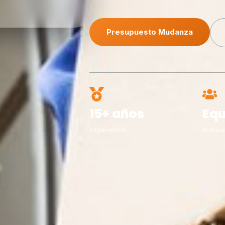
Presupuesto Mudanza
15+ años
Equ
Experiencia
Profesi