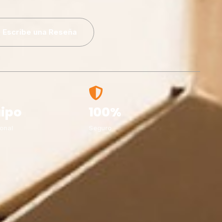
Escribe una Reseña
ipo
100%
onal
Seguro