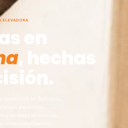
A ELEVADORA
as en
na
, hechas
isión.
constituida en Barcelona,
taformas elevadoras,
ia y seriedad en montaje,
acional e internacional.