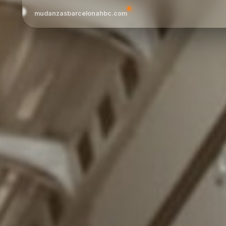
mudanzasbarcelonahbc.com