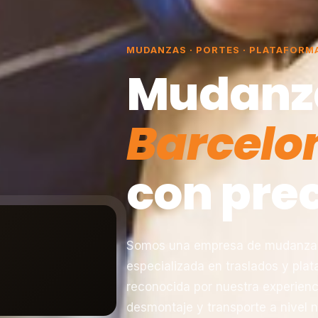
MUDANZAS · PORTES · PLATAFORM
Mudanz
Barcelo
con prec
Somos una empresa de mudanzas 
especializada en traslados y pla
reconocida por nuestra experienc
desmontaje y transporte a nivel n