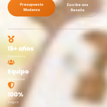
Presupuesto
Escribe una
Mudanza
Reseña
15+ años
Experiencia
Equipo
Profesional
100%
Seguro