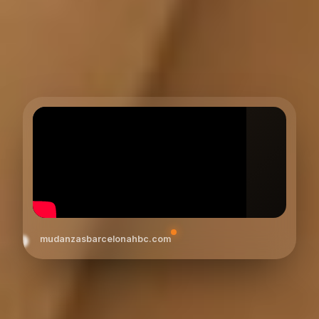
mudanzasbarcelonahbc.com