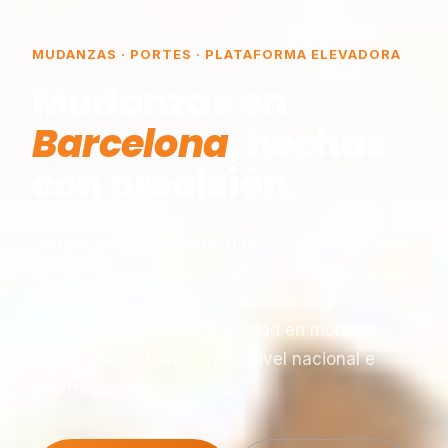
MUDANZAS · PORTES · PLATAFORMA ELEVADORA
Mudanzas en
Barcelona
, hechas
con precisión.
Somos una empresa de mudanzas constituida
en Barcelona, especializada en traslados y
plataformas elevadoras, reconocida por
nuestra experiencia y seriedad en montaje,
desmontaje y transporte a nivel nacional e
internacional.