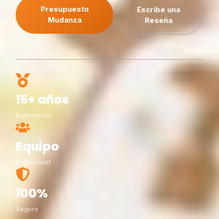
Presupuesto
Escribe una
Mudanza
Reseña
15+ años
Experiencia
Equipo
Profesional
100%
Seguro