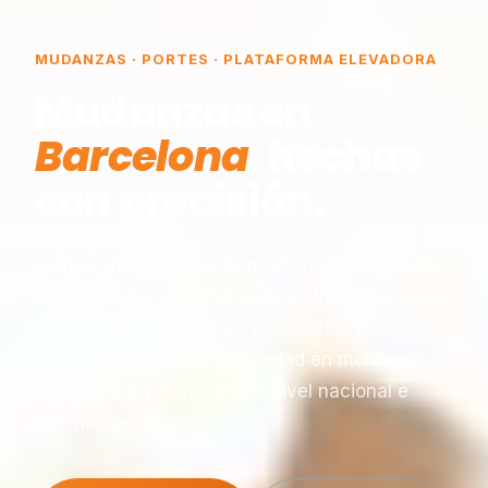
MUDANZAS · PORTES · PLATAFORMA ELEVADORA
Mudanzas en
Barcelona
, hechas
con precisión.
Somos una empresa de mudanzas constituida
en Barcelona, especializada en traslados y
plataformas elevadoras, reconocida por
nuestra experiencia y seriedad en montaje,
desmontaje y transporte a nivel nacional e
internacional.