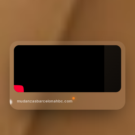
mudanzasbarcelonahbc.com