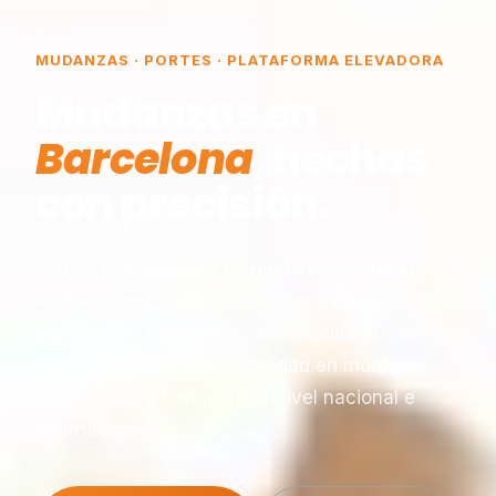
MUDANZAS · PORTES · PLATAFORMA ELEVADORA
Mudanzas en
Barcelona
, hechas
con precisión.
Somos una empresa de mudanzas constituida
en Barcelona, especializada en traslados y
plataformas elevadoras, reconocida por
nuestra experiencia y seriedad en montaje,
desmontaje y transporte a nivel nacional e
internacional.