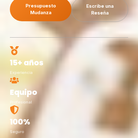
Presupuesto
Escribe una
Mudanza
Reseña
15+ años
Experiencia
Equipo
Profesional
100%
Seguro