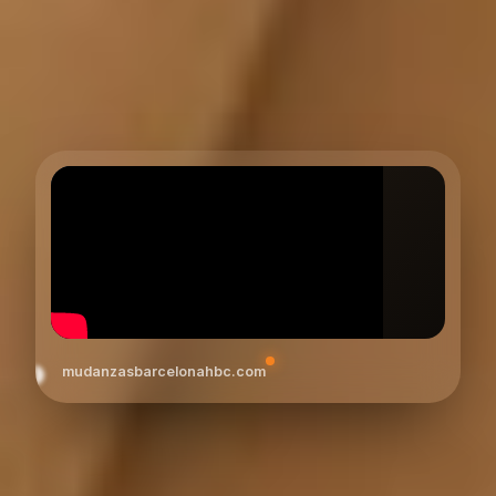
mudanzasbarcelonahbc.com