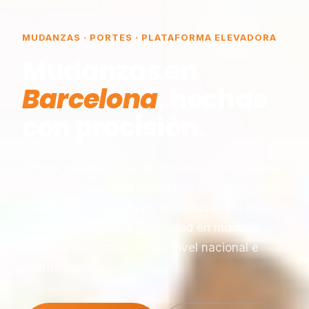
MUDANZAS · PORTES · PLATAFORMA ELEVADORA
Mudanzas en
Barcelona
, hechas
con precisión.
Somos una empresa de mudanzas constituida
en Barcelona, especializada en traslados y
plataformas elevadoras, reconocida por
nuestra experiencia y seriedad en montaje,
desmontaje y transporte a nivel nacional e
internacional.