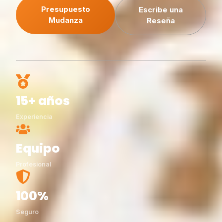
Presupuesto
Escribe una
Mudanza
Reseña
15+ años
Experiencia
Equipo
Profesional
100%
Seguro