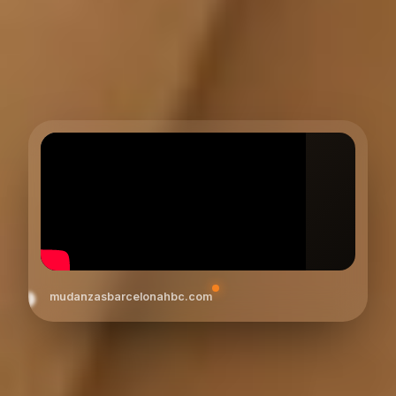
mudanzasbarcelonahbc.com