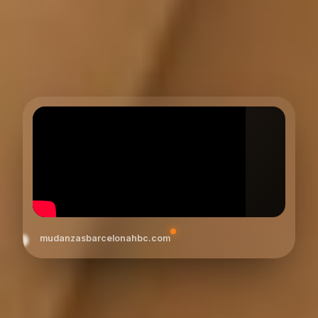
mudanzasbarcelonahbc.com