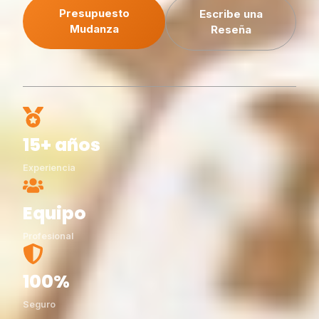
Presupuesto
Escribe una
Mudanza
Reseña
15+ años
Experiencia
Equipo
Profesional
100%
Seguro