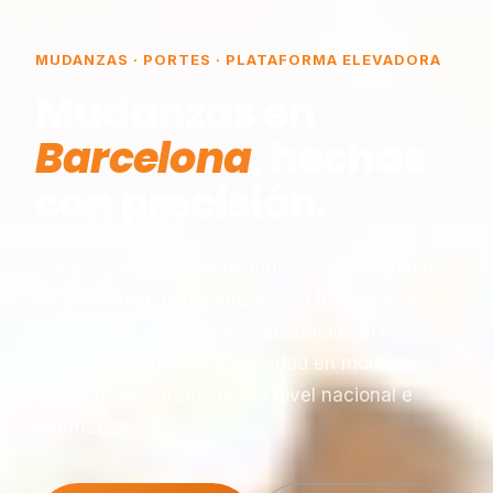
MUDANZAS · PORTES · PLATAFORMA ELEVADORA
Mudanzas en
Barcelona
, hechas
con precisión.
Somos una empresa de mudanzas constituida
en Barcelona, especializada en traslados y
plataformas elevadoras, reconocida por
nuestra experiencia y seriedad en montaje,
desmontaje y transporte a nivel nacional e
internacional.