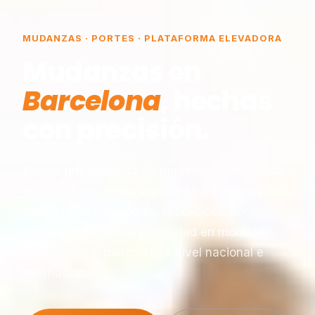
MUDANZAS · PORTES · PLATAFORMA ELEVADORA
Mudanzas en
Barcelona
, hechas
con precisión.
Somos una empresa de mudanzas constituida
en Barcelona, especializada en traslados y
plataformas elevadoras, reconocida por
nuestra experiencia y seriedad en montaje,
desmontaje y transporte a nivel nacional e
internacional.