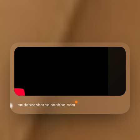
mudanzasbarcelonahbc.com