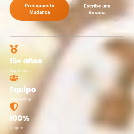
Presupuesto
Escribe una
Mudanza
Reseña
15+ años
Experiencia
Equipo
Profesional
100%
Seguro