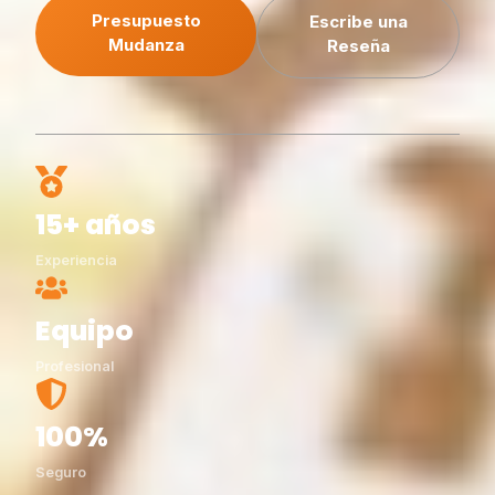
Presupuesto
Escribe una
Mudanza
Reseña
15+ años
Experiencia
Equipo
Profesional
100%
Seguro