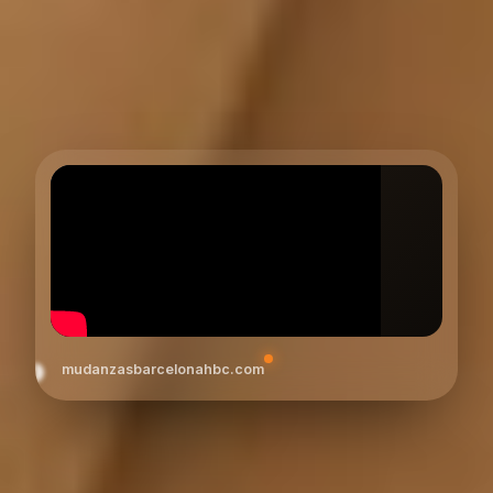
mudanzasbarcelonahbc.com