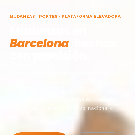
MUDANZAS · PORTES · PLATAFORMA ELEVADORA
Mudanzas en
Barcelona
, hechas
con precisión.
Somos una empresa de mudanzas constituida
en Barcelona, especializada en traslados y
plataformas elevadoras, reconocida por
nuestra experiencia y seriedad en montaje,
desmontaje y transporte a nivel nacional e
internacional.