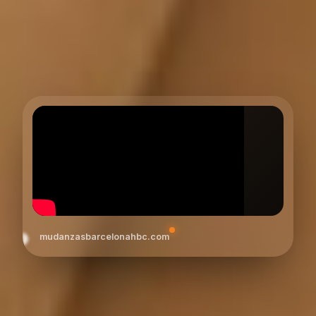
mudanzasbarcelonahbc.com