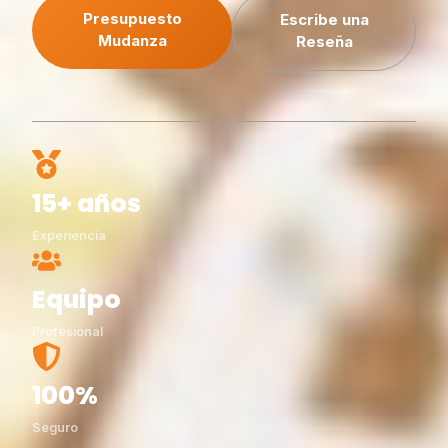
Presupuesto
Escribe una
Mudanza
Reseña
15+ años
Experiencia
Equipo
Profesional
100%
Seguro