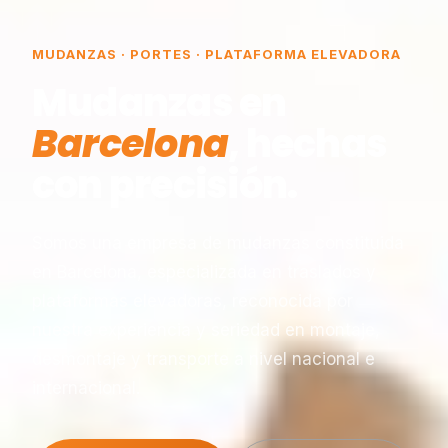
MUDANZAS · PORTES · PLATAFORMA ELEVADORA
Mudanzas en
Barcelona
, hechas
con precisión.
Somos una empresa de mudanzas constituida
en Barcelona, especializada en traslados y
plataformas elevadoras, reconocida por
nuestra experiencia y seriedad en montaje,
desmontaje y transporte a nivel nacional e
internacional.