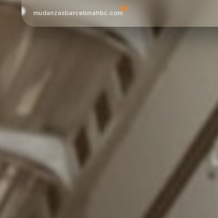
mudanzasbarcelonahbc.com