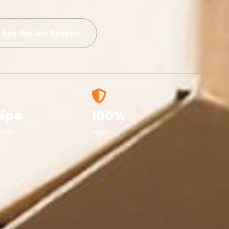
Escribe una Reseña
ipo
100%
onal
Seguro