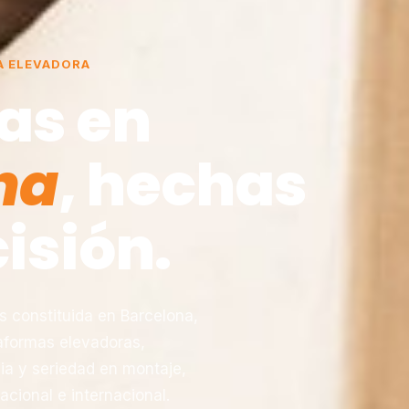
A ELEVADORA
as en
na
, hechas
isión.
constituida en Barcelona,
taformas elevadoras,
ia y seriedad en montaje,
acional e internacional.