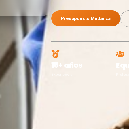
Presupuesto Mudanza
15+ años
Equ
Experiencia
Profesi