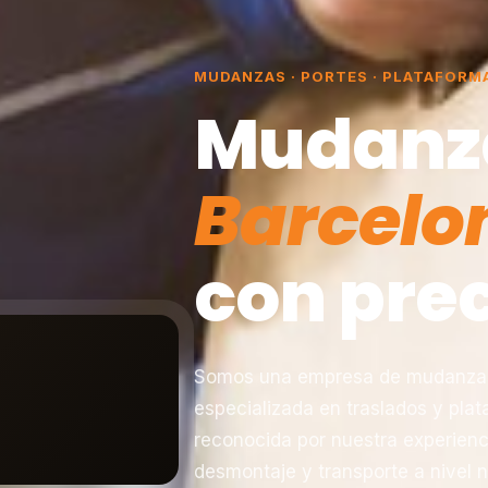
MUDANZAS · PORTES · PLATAFORM
Mudanz
Barcelo
con prec
Somos una empresa de mudanzas 
especializada en traslados y pla
reconocida por nuestra experienc
desmontaje y transporte a nivel n