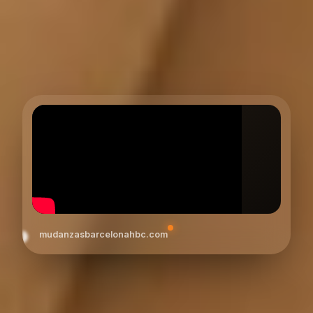
mudanzasbarcelonahbc.com