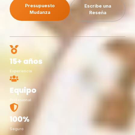
Presupuesto
Escribe una
Mudanza
Reseña
15+ años
Experiencia
Equipo
Profesional
100%
Seguro