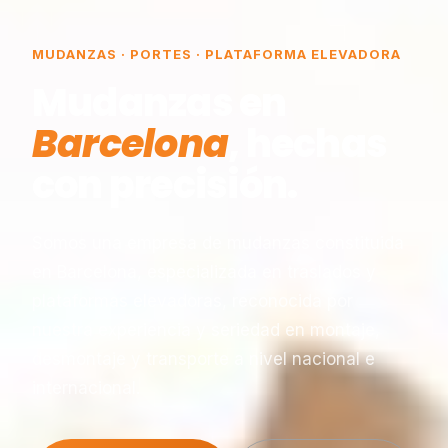
MUDANZAS · PORTES · PLATAFORMA ELEVADORA
Mudanzas en
Barcelona
, hechas
con precisión.
Somos una empresa de mudanzas constituida
en Barcelona, especializada en traslados y
plataformas elevadoras, reconocida por
nuestra experiencia y seriedad en montaje,
desmontaje y transporte a nivel nacional e
internacional.