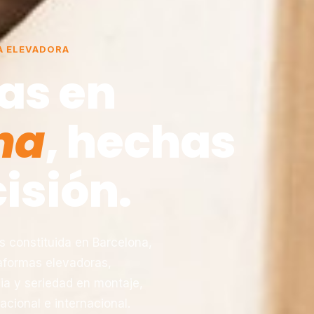
A ELEVADORA
as en
na
, hechas
isión.
constituida en Barcelona,
taformas elevadoras,
ia y seriedad en montaje,
acional e internacional.