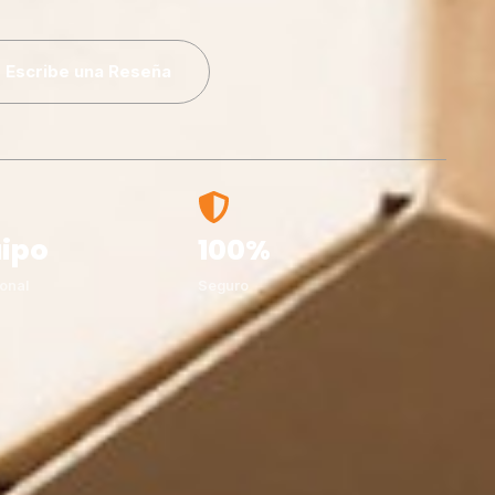
Escribe una Reseña
ipo
100%
onal
Seguro