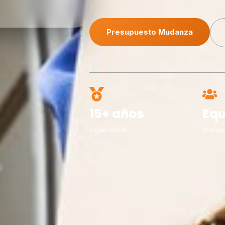
Presupuesto Mudanza
15+ años
Equ
Experiencia
Profesi