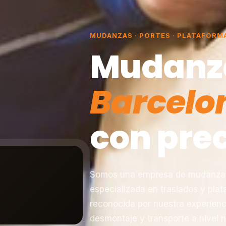
MUDANZAS · PORTES · PLATAFORM
Mudanz
Barcelo
con prec
Somos una empresa de mudanzas 
especializada en traslados y pla
reconocida por nuestra experienc
desmontaje y transporte a nivel n