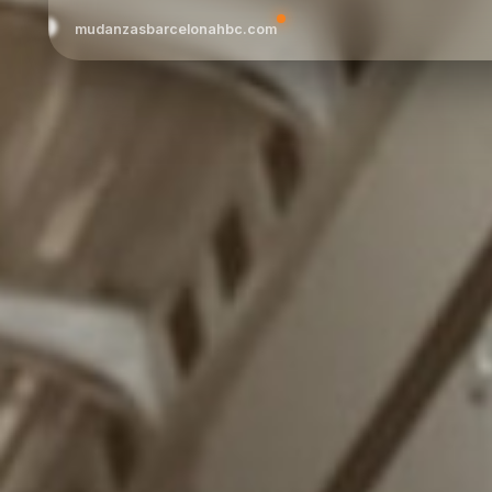
mudanzasbarcelonahbc.com