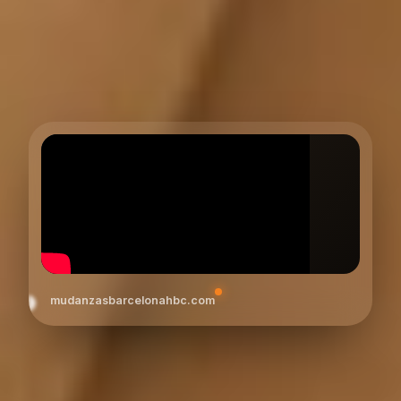
mudanzasbarcelonahbc.com