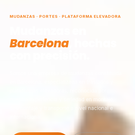
MUDANZAS · PORTES · PLATAFORMA ELEVADORA
Mudanzas en
Barcelona
, hechas
con precisión.
Somos una empresa de mudanzas constituida
en Barcelona, especializada en traslados y
plataformas elevadoras, reconocida por
nuestra experiencia y seriedad en montaje,
desmontaje y transporte a nivel nacional e
internacional.