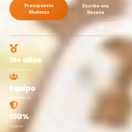
Presupuesto
Escribe una
Mudanza
Reseña
15+ años
Experiencia
Equipo
Profesional
100%
Seguro