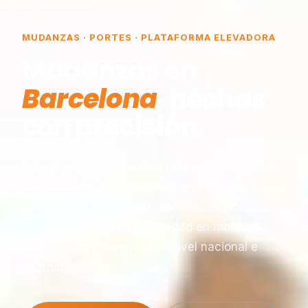
MUDANZAS · PORTES · PLATAFORMA ELEVADORA
Mudanzas en
Barcelona
, hechas
con precisión.
Somos una empresa de mudanzas constituida
en Barcelona, especializada en traslados y
plataformas elevadoras, reconocida por
nuestra experiencia y seriedad en montaje,
desmontaje y transporte a nivel nacional e
internacional.