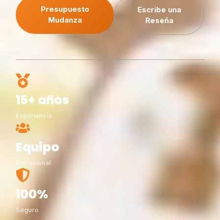
Presupuesto
Escribe una
Mudanza
Reseña
15+ años
Experiencia
Equipo
Profesional
100%
Seguro