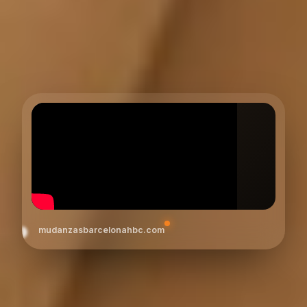
mudanzasbarcelonahbc.com