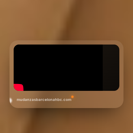
mudanzasbarcelonahbc.com