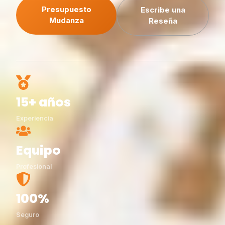
Presupuesto
Escribe una
Mudanza
Reseña
15+ años
Experiencia
Equipo
Profesional
100%
Seguro