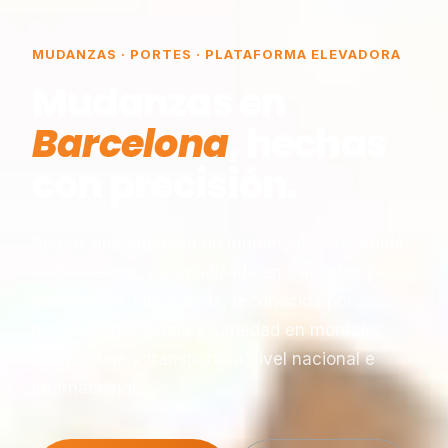
MUDANZAS · PORTES · PLATAFORMA ELEVADORA
Mudanzas en
Barcelona
, hechas
con precisión.
Somos una empresa de mudanzas constituida
en Barcelona, especializada en traslados y
plataformas elevadoras, reconocida por
nuestra experiencia y seriedad en montaje,
desmontaje y transporte a nivel nacional e
internacional.