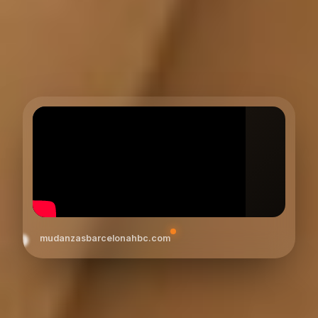
mudanzasbarcelonahbc.com