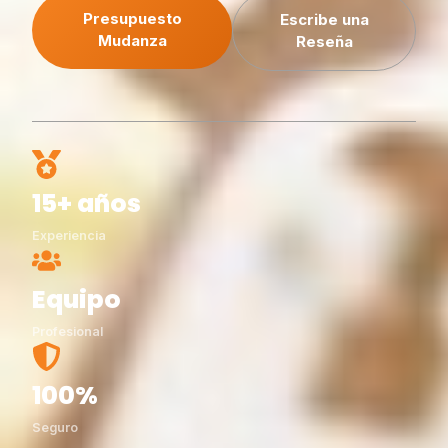
Presupuesto
Escribe una
Mudanza
Reseña
15+ años
Experiencia
Equipo
Profesional
100%
Seguro