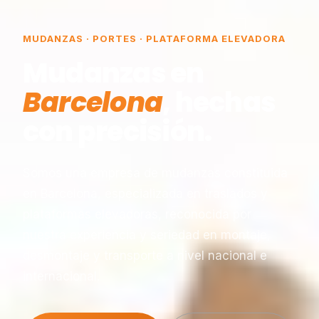
MUDANZAS · PORTES · PLATAFORMA ELEVADORA
Mudanzas en
Barcelona
, hechas
con precisión.
Somos una empresa de mudanzas constituida
en Barcelona, especializada en traslados y
plataformas elevadoras, reconocida por
nuestra experiencia y seriedad en montaje,
desmontaje y transporte a nivel nacional e
internacional.