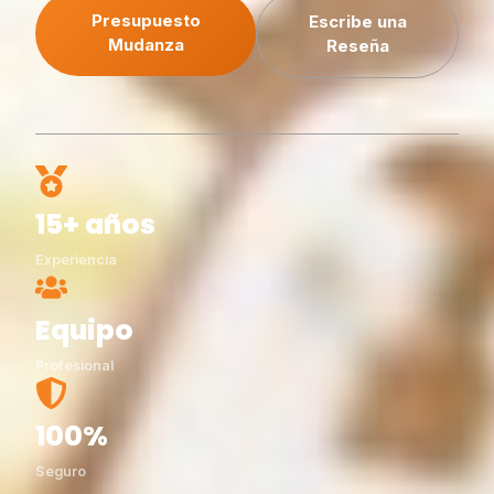
Presupuesto
Escribe una
Mudanza
Reseña
15+ años
Experiencia
Equipo
Profesional
100%
Seguro