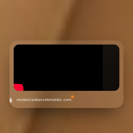
mudanzasbarcelonahbc.com