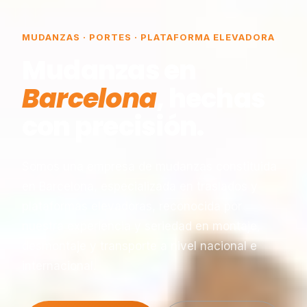
MUDANZAS · PORTES · PLATAFORMA ELEVADORA
Mudanzas en
Barcelona
, hechas
con precisión.
Somos una empresa de mudanzas constituida
en Barcelona, especializada en traslados y
plataformas elevadoras, reconocida por
nuestra experiencia y seriedad en montaje,
desmontaje y transporte a nivel nacional e
internacional.