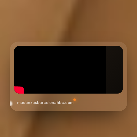
mudanzasbarcelonahbc.com