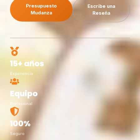
Presupuesto
Escribe una
Mudanza
Reseña
15+ años
Experiencia
Equipo
Profesional
100%
Seguro