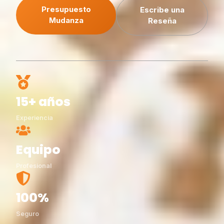
Presupuesto
Escribe una
Mudanza
Reseña
15+ años
Experiencia
Equipo
Profesional
100%
Seguro