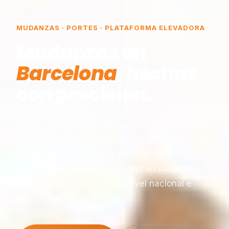
MUDANZAS · PORTES · PLATAFORMA ELEVADORA
Mudanzas en
Barcelona
, hechas
con precisión.
Somos una empresa de mudanzas constituida
en Barcelona, especializada en traslados y
plataformas elevadoras, reconocida por
nuestra experiencia y seriedad en montaje,
desmontaje y transporte a nivel nacional e
internacional.