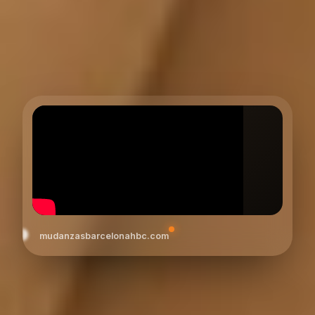
mudanzasbarcelonahbc.com