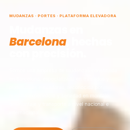
MUDANZAS · PORTES · PLATAFORMA ELEVADORA
Mudanzas en
Barcelona
, hechas
con precisión.
Somos una empresa de mudanzas constituida
en Barcelona, especializada en traslados y
plataformas elevadoras, reconocida por
nuestra experiencia y seriedad en montaje,
desmontaje y transporte a nivel nacional e
internacional.