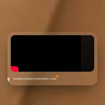
mudanzasbarcelonahbc.com