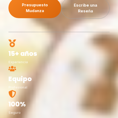
Presupuesto
Escribe una
Mudanza
Reseña
15+ años
Experiencia
Equipo
Profesional
100%
Seguro