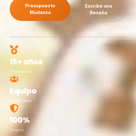
Presupuesto
Escribe una
Mudanza
Reseña
15+ años
Experiencia
Equipo
Profesional
100%
Seguro