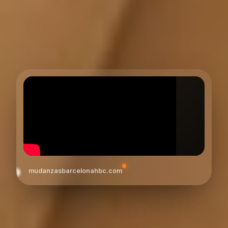
mudanzasbarcelonahbc.com