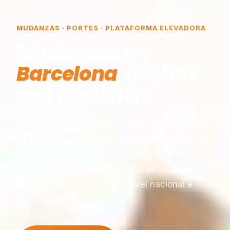
MUDANZAS · PORTES · PLATAFORMA ELEVADORA
Mudanzas en
Barcelona
, hechas
con precisión.
Somos una empresa de mudanzas constituida
en Barcelona, especializada en traslados y
plataformas elevadoras, reconocida por
nuestra experiencia y seriedad en montaje,
desmontaje y transporte a nivel nacional e
internacional.