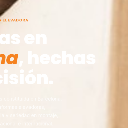
A ELEVADORA
as en
na
, hechas
isión.
constituida en Barcelona,
taformas elevadoras,
ia y seriedad en montaje,
acional e internacional.