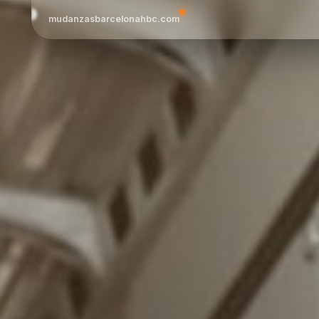
mudanzasbarcelonahbc.com