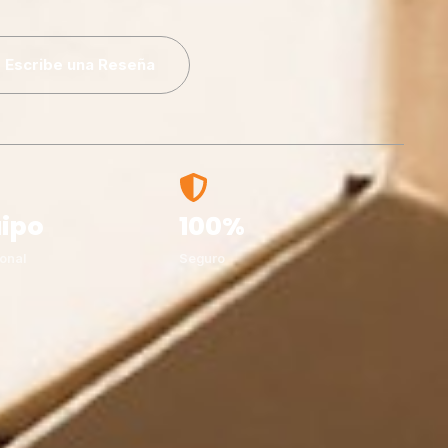
Escribe una Reseña
ipo
100%
onal
Seguro