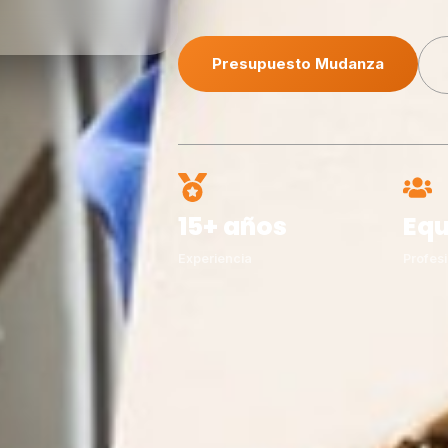
Presupuesto Mudanza
15+ años
Equ
Experiencia
Profesi