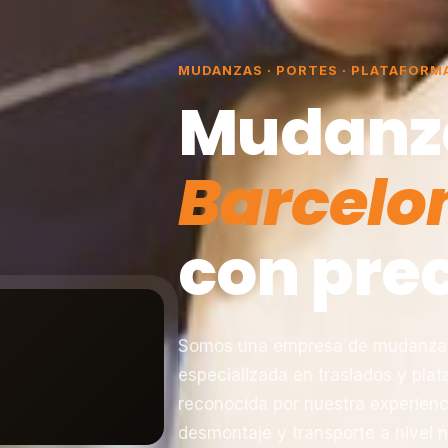
MUDANZAS · PORTES · PLATAFORM
Mudanz
Barcelo
con prec
Somos una empresa de mudanzas 
especializada en traslados y pla
reconocida por nuestra experienc
desmontaje y transporte a nivel n