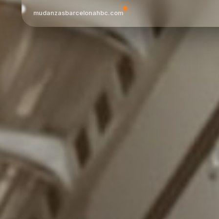
mudanzasbarcelonahbc.com