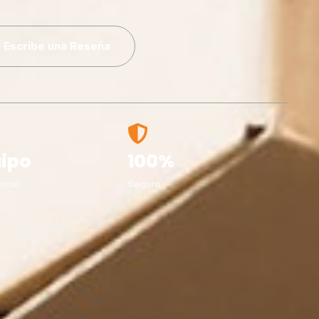
Escribe una Reseña
ipo
100%
onal
Seguro