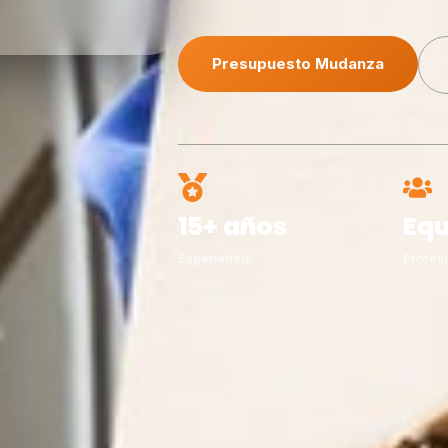
Presupuesto Mudanza
15+ años
Equ
Experiencia
Profesi