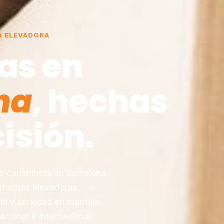
A ELEVADORA
as en
na
, hechas
isión.
constituida en Barcelona,
taformas elevadoras,
ia y seriedad en montaje,
acional e internacional.