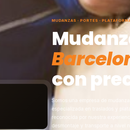
MUDANZAS · PORTES · PLATAFORM
Mudanz
Barcelo
con prec
Somos una empresa de mudanzas 
especializada en traslados y pla
reconocida por nuestra experienc
desmontaje y transporte a nivel n