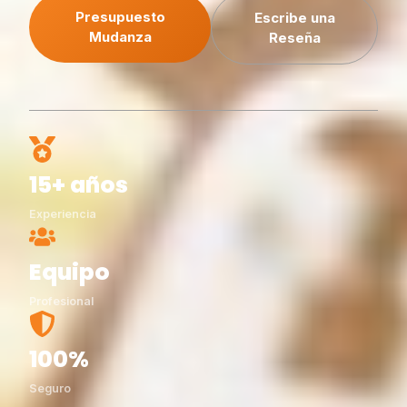
Presupuesto
Escribe una
Mudanza
Reseña
15+ años
Experiencia
Equipo
Profesional
100%
Seguro