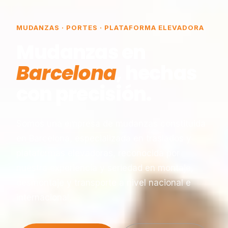
MUDANZAS · PORTES · PLATAFORMA ELEVADORA
Mudanzas en
Barcelona
, hechas
con precisión.
Somos una empresa de mudanzas constituida
en Barcelona, especializada en traslados y
plataformas elevadoras, reconocida por
nuestra experiencia y seriedad en montaje,
desmontaje y transporte a nivel nacional e
internacional.