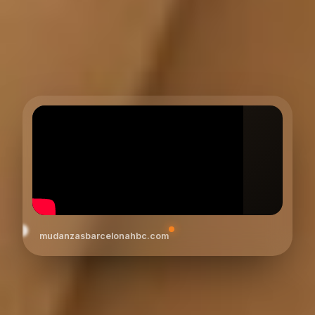
mudanzasbarcelonahbc.com