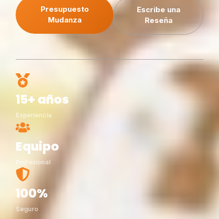
Presupuesto
Escribe una
Mudanza
Reseña
15+ años
Experiencia
Equipo
Profesional
100%
Seguro