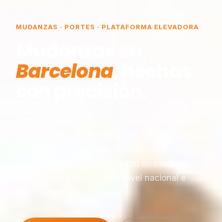
MUDANZAS · PORTES · PLATAFORMA ELEVADORA
Mudanzas en
Barcelona
, hechas
con precisión.
Somos una empresa de mudanzas constituida
en Barcelona, especializada en traslados y
plataformas elevadoras, reconocida por
nuestra experiencia y seriedad en montaje,
desmontaje y transporte a nivel nacional e
internacional.