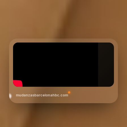
mudanzasbarcelonahbc.com