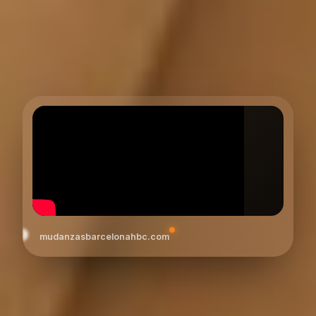
mudanzasbarcelonahbc.com