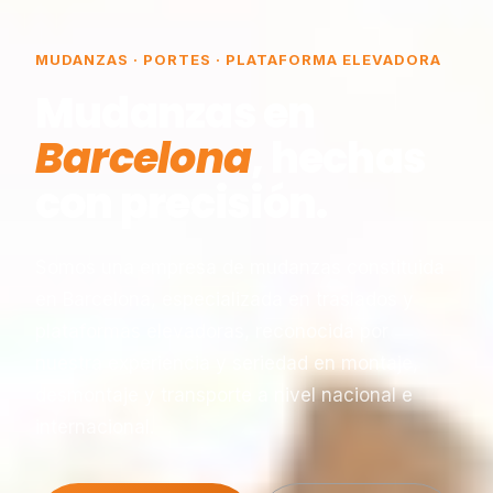
MUDANZAS · PORTES · PLATAFORMA ELEVADORA
Mudanzas en
Barcelona
, hechas
con precisión.
Somos una empresa de mudanzas constituida
en Barcelona, especializada en traslados y
plataformas elevadoras, reconocida por
nuestra experiencia y seriedad en montaje,
desmontaje y transporte a nivel nacional e
internacional.