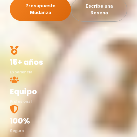
Presupuesto
Escribe una
Mudanza
Reseña
15+ años
Experiencia
Equipo
Profesional
100%
Seguro