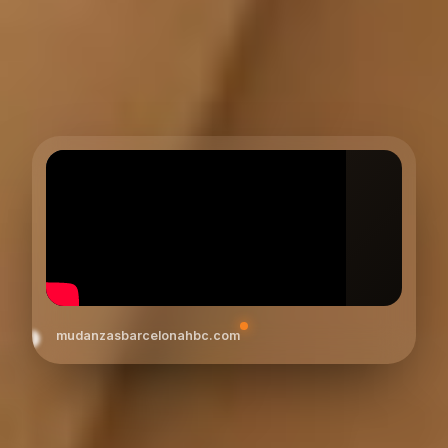
mudanzasbarcelonahbc.com