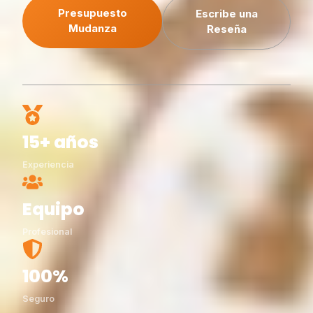
Presupuesto
Escribe una
Mudanza
Reseña
15+ años
Experiencia
Equipo
Profesional
100%
Seguro