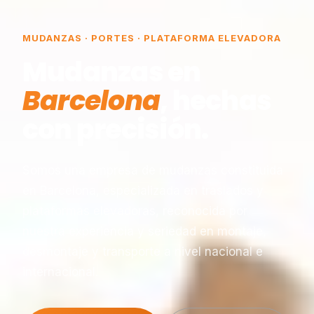
MUDANZAS · PORTES · PLATAFORMA ELEVADORA
Mudanzas en
Barcelona
, hechas
con precisión.
Somos una empresa de mudanzas constituida
en Barcelona, especializada en traslados y
plataformas elevadoras, reconocida por
nuestra experiencia y seriedad en montaje,
desmontaje y transporte a nivel nacional e
internacional.