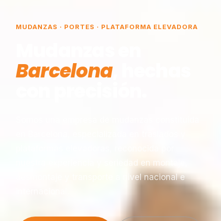
MUDANZAS · PORTES · PLATAFORMA ELEVADORA
Mudanzas en
Barcelona
, hechas
con precisión.
Somos una empresa de mudanzas constituida
en Barcelona, especializada en traslados y
plataformas elevadoras, reconocida por
nuestra experiencia y seriedad en montaje,
desmontaje y transporte a nivel nacional e
internacional.