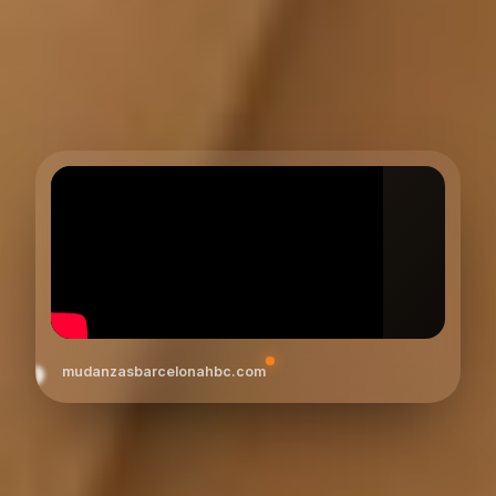
mudanzasbarcelonahbc.com