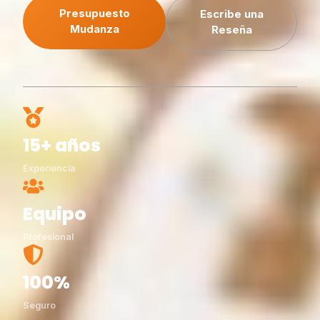
Presupuesto
Escribe una
Mudanza
Reseña
15+ años
Experiencia
Equipo
Profesional
100%
Seguro